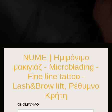
NUME | Ημιμόνιμο
μακιγιάζ - Microblading -
Fine line tattoo -
Lash&Brow lift, Ρέθυμνο
Κρήτη
ΟΝΟΜ/ΝΥΜΟ